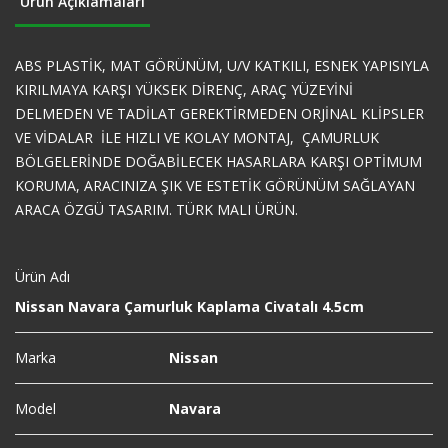
Ürün Açıklamaları
ABS PLASTİK, MAT GÖRÜNÜM, U/V KATKILI, ESNEK YAPISIYLA
KIRILMAYA KARŞI YÜKSEK DİRENÇ, ARAÇ YÜZEYİNİ
DELMEDEN VE TADİLAT GEREKTİRMEDEN ORJİNAL KLİPSLER
VE VİDALAR İLE HIZLI VE KOLAY MONTAJ, ÇAMURLUK
BÖLGELERİNDE DOĞABİLECEK HASARLARA KARŞI OPTİMUM
KORUMA, ARACINIZA ŞIK VE ESTETİK GÖRÜNÜM SAĞLAYAN
ARACA ÖZGÜ TASARIM. TÜRK MALI ÜRÜN.
Ürün Adı
Nissan Navara Çamurluk Kaplama Civatalı 4.5cm
Marka
Nissan
Model
Navara