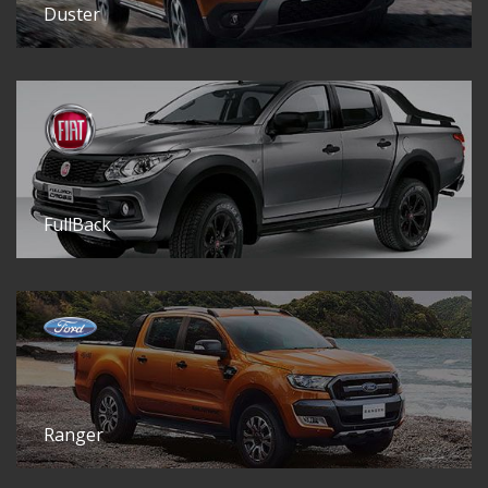
Duster
FullBack
Ranger